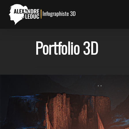
Skip
to
main
content
Portfolio 3D